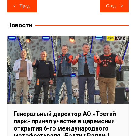
Навигация
Пред.
След.
по
записям
Новости
Генеральный директор АО «Третий
парк» принял участие в церемонии
открытия 6-го международного
мотофестиваля «Балтик Ралли»!