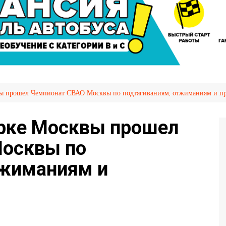
сажира
Автослесарь
иров
Вакансии
Охрана труда
я НПТ
емых
вы прошел Чемпионат СВАО Москвы по подтягиваниям, отжиманиям и пр
ия
OVID-
арке Москвы прошел
осквы по
тжиманиям и