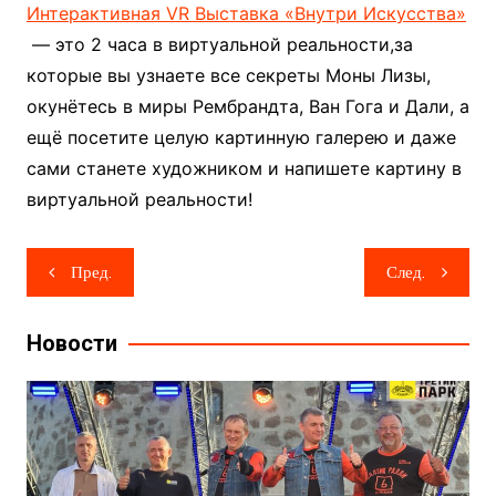
Интерактивная VR Выставка «Внутри Искусства»
— это 2 часа в виртуальной реальности,за
которые вы узнаете все секреты Моны Лизы,
окунётесь в миры Рембрандта, Ван Гога и Дали, а
ещё посетите целую картинную галерею и даже
сами станете художником и напишете картину в
виртуальной реальности!
Навигация
Пред.
След.
по
записям
Новости