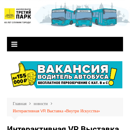
Перейти
к
содержимому
Главная
новости
Интерактивная VR Выставка «Внутри Искусства»
Интерактивная VR Выставка