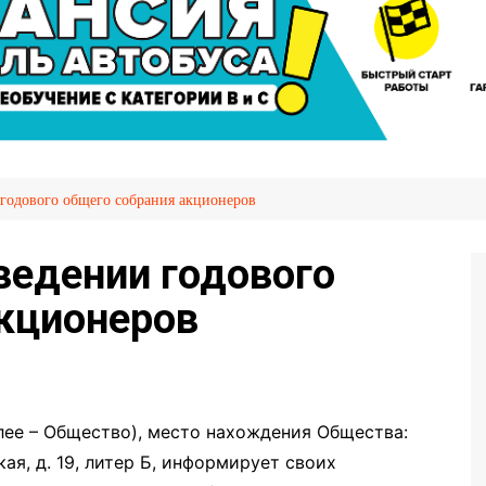
сажира
Автослесарь
иров
Вакансии
Охрана труда
я НПТ
емых
дового общего собрания акционеров
ия
OVID-
едении годового
кционеров
лее – Общество), место нахождения Общества:
ая, д. 19, литер Б, информирует своих