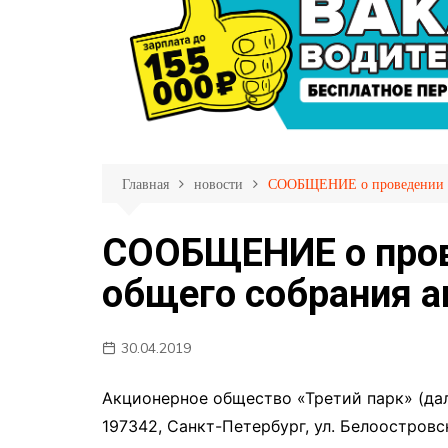
Личный кабинет пас
Партнеры
Страхование пассаж
Фотогалерея
Прием обращений
Правила пользовани
Перечень обслужива
маршрутов
Главная
новости
СООБЩЕНИЕ о проведении го
Меры противодейств
распространению C
СООБЩЕНИЕ о пров
19
общего собрания а
30.04.2019
Акционерное общество «Третий парк» (да
197342, Санкт-Петербург, ул. Белоостровск