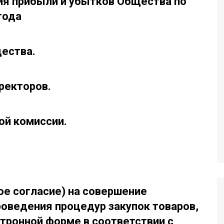
я прибыли и убытков Общества по
года
ества.
ректоров.
ой комиссии.
е согласие) на совершение
оведения процедур закупок товаров,
ктронной форме в соответствии с