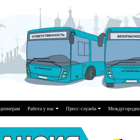
ционерам
Работа у нас
Пресс-служба
Междугородни
Водитель автобуса
Информация для СМИ
ек
Переобучение на кат. Д
Репортажи, статьи,
интервью