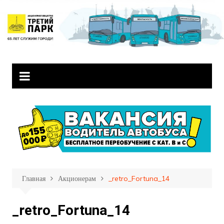
Перейти
к
содержимому
Главная
Акционерам
_retro_Fortuna_14
_retro_Fortuna_14