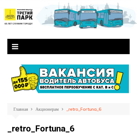
Перейти
к
содержимому
Главная
Акционерам
_retro_Fortuna_6
_retro_Fortuna_6