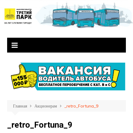
Перейти
к
содержимому
Главная
Акционерам
_retro_Fortuna_9
_retro_Fortuna_9