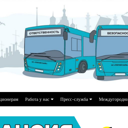
ционерам
Работа у нас
Пресс-служба
Междугородни
Водитель автобуса
Информация для СМИ
ек
Переобучение на кат. Д
Репортажи, статьи,
интервью