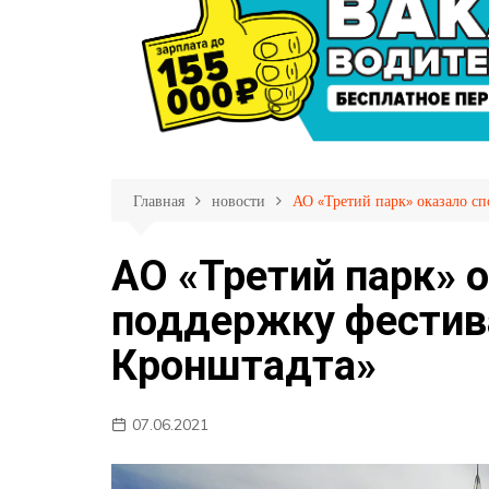
Личный кабинет пас
Партнеры
Страхование пассаж
Фотогалерея
Прием обращений
Правила пользовани
Перечень обслужива
маршрутов
Главная
новости
АО «Третий парк» оказало с
Меры противодейств
распространению C
АО «Третий парк» 
19
поддержку фестив
Кронштадта»
07.06.2021