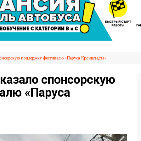
сажира
Автослесарь
иров
Вакансии
Охрана труда
я НПТ
емых
понсорскую поддержку фестивалю «Паруса Кронштадта»
ия
OVID-
оказало спонсорскую
алю «Паруса