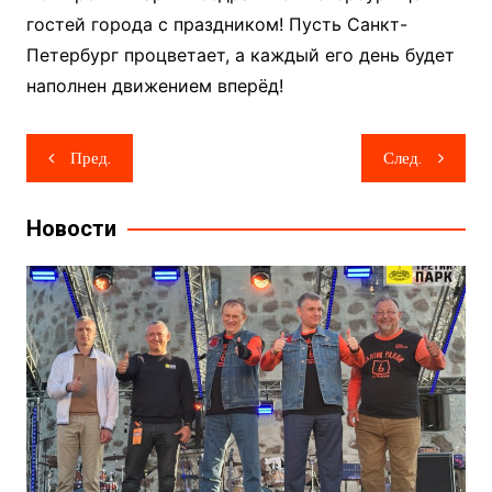
гостей города с праздником! Пусть Санкт-
Петербург процветает, а каждый его день будет
наполнен движением вперёд!
Навигация
Пред.
След.
по
записям
Новости