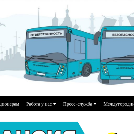
ционерам
Работа у нас
Пресс-служба
Междугородни
Водитель автобуса
Информация для СМИ
ек
Переобучение на кат. Д
Репортажи, статьи,
интервью