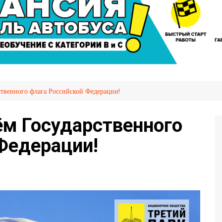
сажира
Автослесарь
иров
Вакансии
Охрана труда
я НПТ
емых
ственного флага Российской Федерации!
ия
OVID-
ём Государственного
Федерации!