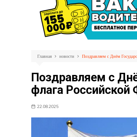
Личный кабинет пас
Партнеры
Страхование пассаж
Фотогалерея
Прием обращений
Правила пользовани
Перечень обслужива
маршрутов
Главная
новости
Поздравляем с Днём Государ
Меры противодейств
распространению C
Поздравляем с Дн
19
флага Российской 
22.08.2025