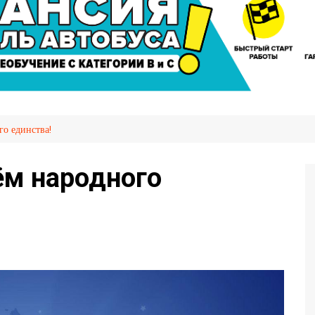
сажира
Автослесарь
иров
Вакансии
Охрана труда
я НПТ
емых
о единства!
ия
OVID-
ём народного