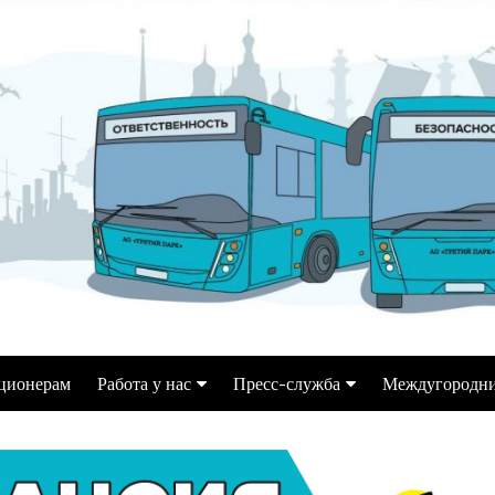
ционерам
Работа у нас
Пресс-служба
Междугородни
Водитель автобуса
Информация для СМИ
ек
Переобучение на кат. Д
Репортажи, статьи,
интервью