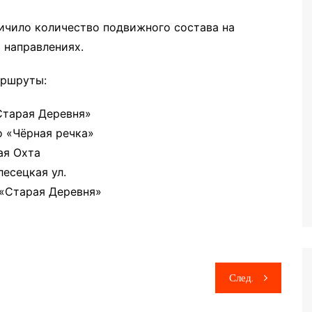
ичило количество подвижного состава на
 направлениях.
аршруты:
«Старая Деревня»
ро «Чёрная речка»
ая Охта
есецкая ул.
 «Старая Деревня»
След.