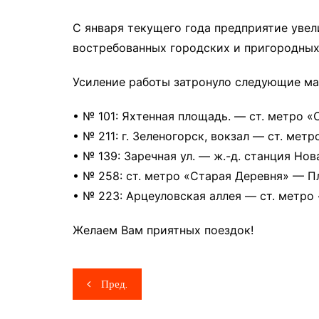
С января текущего года предприятие увел
востребованных городских и пригородных
Усиление работы затронуло следующие м
• № 101: Яхтенная площадь. — ст. метро 
• № 211: г. Зеленогорск, вокзал — ст. мет
• № 139: Заречная ул. — ж.-д. станция Нов
• № 258: ст. метро «Старая Деревня» — Пл
• № 223: Арцеуловская аллея — ст. метро
Желаем Вам приятных поездок!
Навигация
Пред.
по