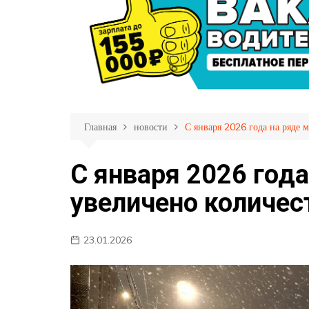
Личный кабинет пас
Партнеры
Страхование пассаж
Фотогалерея
Прием обращений
Правила пользовани
Перечень обслужива
маршрутов
Главная
новости
С января 2026 года на ряде 
Меры противодейств
распространению C
С января 2026 год
19
увеличено количес
23.01.2026