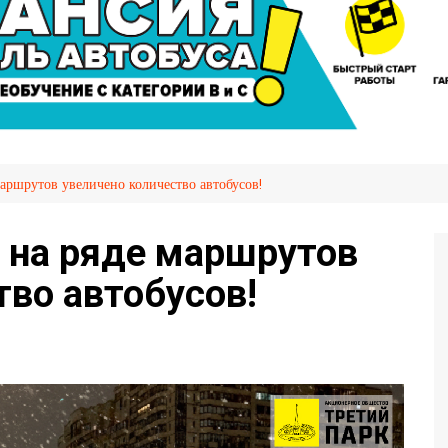
сажира
Автослесарь
иров
Вакансии
Охрана труда
я НПТ
емых
маршрутов увеличено количество автобусов!
ия
OVID-
а на ряде маршрутов
тво автобусов!