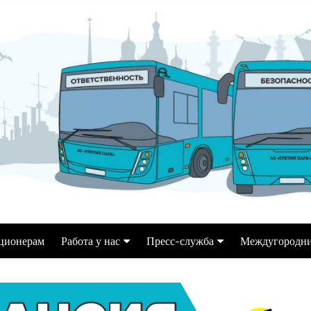
ционерам
Работа у нас
Пресс-служба
Междугородни
Водитель автобуса
Информация для СМИ
ек
Переобучение на кат. Д
Репортажи, статьи,
интервью