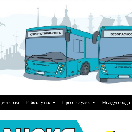
ционерам
Работа у нас
Пресс-служба
Междугородни
Водитель автобуса
Информация для СМИ
ек
Переобучение на кат. Д
Репортажи, статьи,
интервью