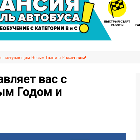
сажира
Автослесарь
иров
Вакансии
Охрана труда
я НПТ
емых
с с наступающим Новым Годом и Рождеством!
ия
OVID-
авляет вас с
ым Годом и