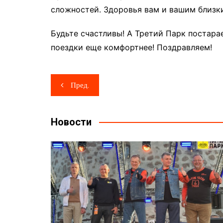
сложностей. Здоровья вам и вашим близк
Будьте счастливы! А Третий Парк постара
поездки еще комфортнее! Поздравляем!
Навигация
Пред.
по
записям
Новости