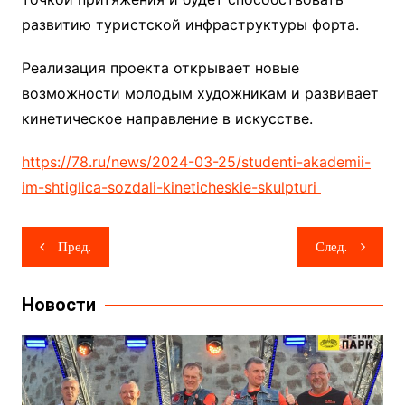
развитию туристской инфраструктуры форта.
Реализация проекта открывает новые
возможности молодым художникам и развивает
кинетическое направление в искусстве.
https://78.ru/news/2024-03-25/studenti-akademii-
im-shtiglica-sozdali-kineticheskie-skulpturi
Навигация
Пред.
След.
по
записям
Новости