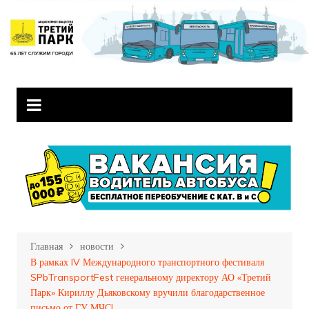
Перейти
к
содержимому
Главная
новости
В рамках IV Международного транспортного фестиваля
SPbTransportFest генеральному директору АО «Третий
Парк» Кириллу Дьяковскому вручили благодарственное
письмо от ГУ МЧС!