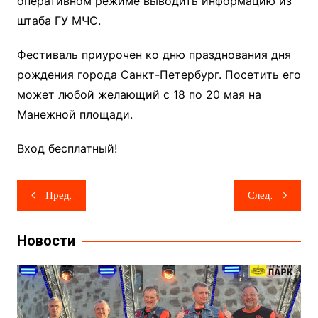
оперативном режиме выводить информацию из
штаба ГУ МЧС.
Фестиваль приурочен ко дню празднования дня
рождения города Санкт-Петербург. Посетить его
может любой желающий с 18 по 20 мая на
Манежной площади.
Вход бесплатный!
Навигация
Пред.
След.
по
записям
Новости