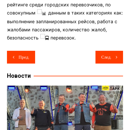
рейтинге среди городских перевозчиков, по
совокупным
данным в таких категориях как:
выполнение запланированных рейсов, работа с
жалобами пассажиров, количество жалоб,
безопасность
перевозок.
Навигация
Пред.
След.
по
записям
Новости