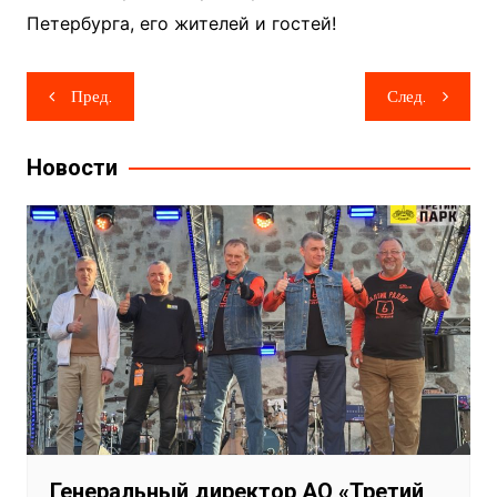
Петербурга, его жителей и гостей!
Навигация
Пред.
След.
по
записям
Новости
Генеральный директор АО «Третий